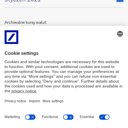
of
Archiwalne kursy walut:
2025
2023
2024
2022
2021
2026
2026
Imprint
Nota prawna
Polityka plików