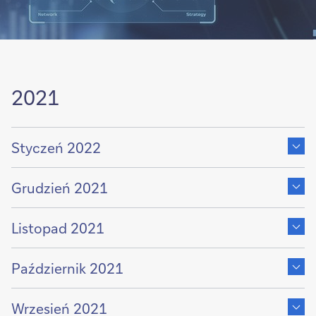
2021
Show
content
Styczeń 2022
of
Show
content
Grudzień 2021
of
Show
content
Listopad 2021
of
Show
content
Październik 2021
of
Show
content
Wrzesień 2021