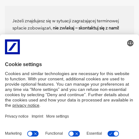
Jeżeli znajdujesz się w sytuacji zagrażającej terminowej
spłacie zobowiązań,
nie zwlekaj – skontaktuj się z nami!
Telefonicznie – pod numerem (22) 4 652 652 (pon. –
pt. w godz. 09:00 – 18:00)
Listownie - pod adresem: Deutsche Bank Polska S.A.,
Departament Windykacji Należności, al. Armii Ludowej 26,
00-609 Warszawa
Mailowo – pod adresem:
zapytania.dwn@db.com