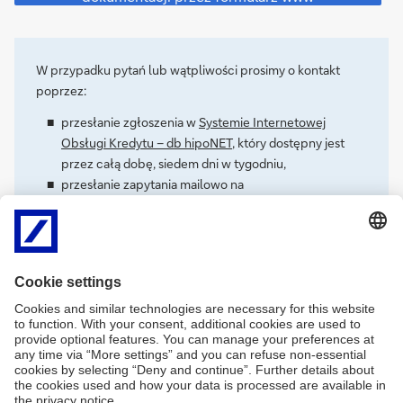
o
zmianę
terminu
dostarczenia
W przypadku pytań lub wątpliwości prosimy o kontakt
dokumentacji
poprzez:
przez
formularz
przesłanie zgłoszenia w
Systemie Internetowej
www
Obsługi Kredytu – db hipoNET
, który dostępny jest
przez całą dobę, siedem dni w tygodniu,
przesłanie zapytania mailowo na
adres:
wirtualny.oddzial@db.com,
za pośrednictwem formularza kontaktowego lub
Serwis Telefoniczny świadczony przez Wirtualny
Oddział pod numerami telefonu
+48 22 4 680 680
lub
801 103 103
w dni robocze, w godzinach 9:00 –
17:00.
Zobacz
inne
Zobacz inne rodzaje zmian
rodzaje