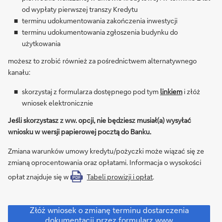
od wypłaty pierwszej transzy Kredytu
terminu udokumentowania zakończenia inwestycji
terminu udokumentowania zgłoszenia budynku do
użytkowania
możesz to zrobić również za pośrednictwem alternatywnego
kanału:
skorzystaj z formularza dostępnego pod tym
linkiem
i złóż
wniosek elektronicznie
Jeśli skorzystasz z ww. opcji, nie będziesz musiał(a) wysyłać
wniosku w wersji papierowej pocztą do Banku.
Zmiana warunków umowy kredytu/pożyczki może wiązać się ze
zmianą oprocentowania oraz opłatami. Informacja o wysokości
opłat znajduje się w
Tabeli prowizji i opłat
.
PDF
Złóż
Złóż wniosek o zmianę terminu dostarczenia
wniosek
dokumentacji przez formularz www