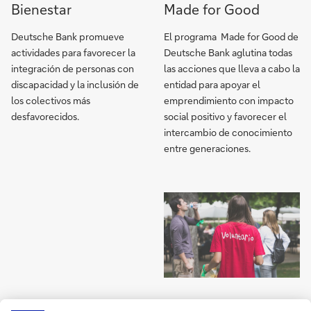
https://country.db.com/spain/responsabilidad/
https://country.db.co
Bienestar
Made for Good
the-
for-
community?
good?
Deutsche Bank promueve
El programa Made for Good de
language_id=1
language_id=1
actividades para favorecer la
Deutsche Bank aglutina todas
integración de personas con
las acciones que lleva a cabo la
discapacidad y la inclusión de
entidad para apoyar el
los colectivos más
emprendimiento con impacto
desfavorecidos.
social positivo y favorecer el
intercambio de conocimiento
entre generaciones.