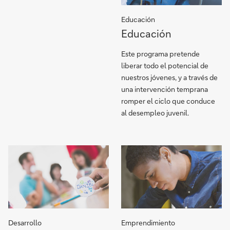
Educación
https://country.db.com
Educación
to-
be?
Este programa pretende
language_id=1
liberar todo el potencial de
nuestros jóvenes, y a través de
una intervención temprana
romper el ciclo que conduce
al desempleo juvenil.
Desarrollo
Emprendimiento