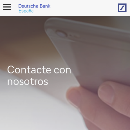
Hom
open
navigation
Contacte con
nosotros