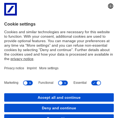
conteúdos, em particular o uso de textos (tanto integral quanto
parcial), figuras ou gráficos, requerem a aprovação prévia do
Deutsche Bank AG.
Para mais informações sobre o Deutsche Bank S.A. – Banco
Alemão, contate:
E-mail: faleconosco.deutsche@db.com
Telefone: + 55 11 2113-5000
Endereço: Av. Brigadeiro Faria Lima, 3.900 - 13° andar, São Paulo/
SP, CEP: 04538-132
Canal de Denúncia
Informação legal
Recursos Legais
Cookies
back to top
Copyright © 2026 Deutsche Bank AG, Frankfurt am
Main