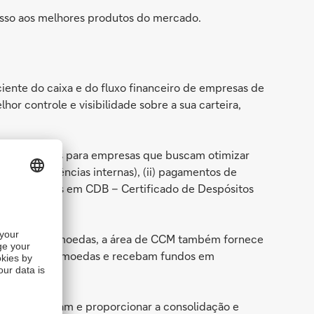
cesso aos melhores produtos do mercado.
ente do caixa e do fluxo financeiro de empresas de
or controle e visibilidade sobre a sua carteira,
idez, ideais para empresas que buscam otimizar
s e transferências internas), (ii) pagamentos de
i) investimentos em CDB – Certificado de Despósitos
em diferentes moedas, a área de CCM também fornece
em mais de 120 moedas e recebam fundos em
r que estejam e proporcionar a consolidação e