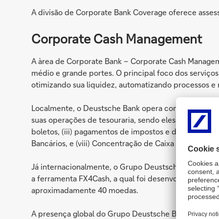
A divisão de Corporate Bank Coverage oferece assess
Corporate Cash Management
A àrea de Corporate Bank – Corporate Cash Manageme
médio e grande portes. O principal foco dos serviços 
otimizando sua liquidez, automatizando processos e 
Localmente, o Deustsche Bank opera com uma ampla 
suas operações de tesouraria, sendo eles: (i) transfer
boletos, (iii) pagamentos de impostos e de concession
Bancários, e (viii) Concentração de Caixa Automático
Já internacionalmente, o Grupo Deustsche Bank, alé
a ferramenta FX4Cash, a qual foi desenvolvida para
aproximadamente 40 moedas.
A presença global do Grupo Deustsche Bank tem como