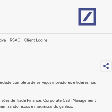
Home
iva
RSAC
Client Logins
Sh
riedade completa de serviços inovadores e líderes nos
divisões de Trade Finance, Corporate Cash Management
minimizando riscos e maximizando ganhos.