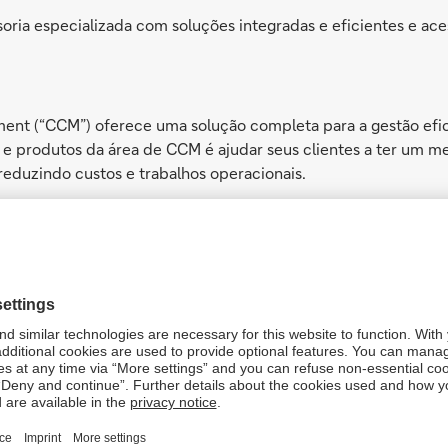
oria especializada com soluções integradas e eficientes e a
nt (“CCM”) oferece uma solução completa para a gestão efici
e produtos da área de CCM é ajudar seus clientes a ter um melh
reduzindo custos e trabalhos operacionais.
variedade de produtos de pagamentos, recebimento e de liqu
ência eletrônicas (TEDs – Transferências Eletrônicas Disponívei
árias, (iv) recebíveis de cartões, (vi) emissão de boletos, (vi
.
m da possibilidade de abrir contas em várias localizações e 
 possibilitar que os clientes do Banco realizem pagamentos 
 objetivo atender às necessidades de seus clientes onde que