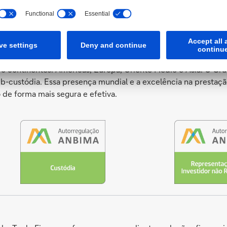
rtunidades de receita.
ce a clientes institucionais globais ao redor do mundo acesso 
ro continentes: Américas, Europa, Oriente Médio e Ásia. O 
-custódia. Essa presença mundial e a excelência na prestação
 de forma mais segura e efetiva.