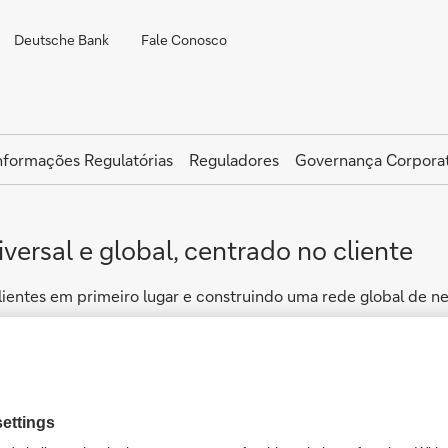
Deutsche Bank
Fale Conosco
nformações Regulatórias
Reguladores
Governança Corporat
versal e global, centrado no cliente
lientes em primeiro lugar e construindo uma rede global de ne
 continuamente à nossa presença global.
o e retorno, atrai e desenvolve indivíduos talentosos, foment