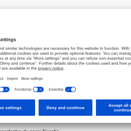
entes são o foco de tudo o que fazemos. Para atender as nece
 de nossos clientes é a medida de nossa performance.
tividade na busca de resultados inovadores. Nossa equipe de l
cimento sobre a performance de cada um.
tar o desenvolvimento pessoal e profissional e alinhar seus va
da pela performance.
 a nossos acionistas sobre o valor de seu investimento é um d
s de nossas decisões e atividades.
portantes de nossa filosofia.