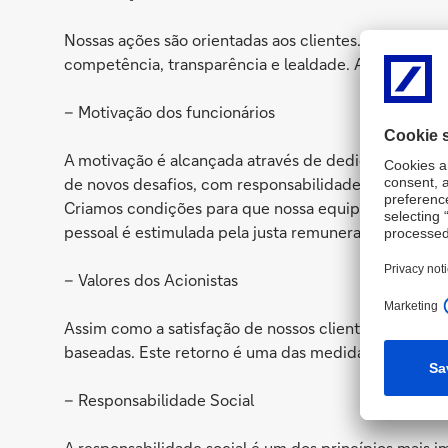
Nossas ações são orientadas aos clientes. Nossos cli
competência, transparência e lealdade. A satisfação
– Motivação dos funcionários
A motivação é alcançada através de dedicação e cria
de novos desafios, com responsabilidade e reconhe
Criamos condições para que nossa equipe possa susten
pessoal é estimulada pela justa remuneração orienta
– Valores dos Acionistas
Assim como a satisfação de nossos clientes, o retorno
baseadas. Este retorno é uma das medidas importante
– Responsabilidade Social
A responsabilidade social é um dos princípios mais im