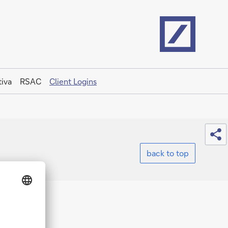
Home
iva
RSAC
Client Logins
Sh
back to top