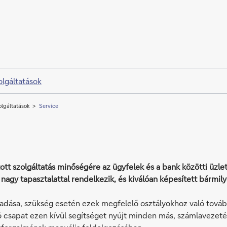
lgáltatások
lgáltatások
Service
ott szolgáltatás minőségére az ügyfelek és a bank közötti üzlet
 nagy tapasztalattal rendelkezik, és kiválóan képesített bárm
gadása, szükség esetén ezek megfelelő osztályokhoz való továb
ó csapat ezen kívül segítséget nyújt minden más, számlavezetés