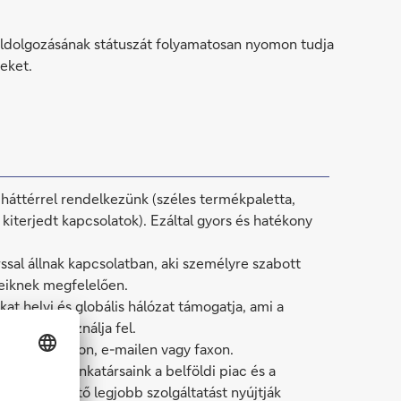
feldolgozásának státuszát folyamatosan nyomon tudja
eket.
áttérrel rendelkezünk (széles termékpaletta,
iterjedt kapcsolatok). Ezáltal gyors és hatékony
sal állnak kapcsolatban, aki személyre szabott
yeiknek megfelelően.
at helyi és globális hálózat támogatja, ami a
rrásait használja fel.
unk telefonon, e-mailen vagy faxon.
zionális munkatársaink a belföldi piac és a
apján a lehető legjobb szolgáltatást nyújtják