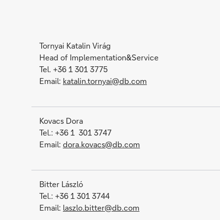
Tornyai Katalin Virág
Head of Implementation&Service
Tel. +36 1 301 3775
Email:
katalin.tornyai@db.com
Kovacs Dora
Tel.: +36 1 301 3747
Email:
dora.kovacs@db.com
Bitter László
Tel.: +36 1 301 3744
Email:
laszlo.bitter@db.com