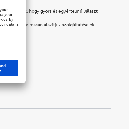
hetővé teszik, hogy gyors és egyértelmű választ
máikra.
i szerint rugalmasan alakítjuk szolgáltatásaink