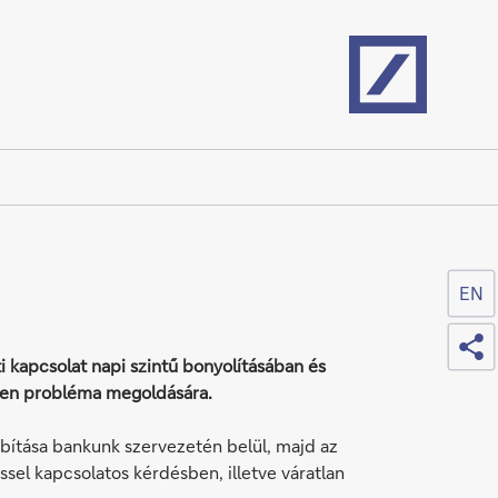
Home
EN
Sh
i kapcsolat napi szintű bonyolításában és
ilyen probléma megoldására.
bítása bankunk szervezetén belül, majd az
sel kapcsolatos kérdésben, illetve váratlan