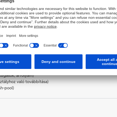
Önöknek.
Globális rendszereink le
adjunk felmerülő problé
Ügyfeleink egyéni igénye
körét.
csoportos átutalások)
ozgások, árfolyam)
sztályhoz való továbbítása)
sh-pool)