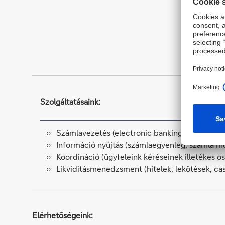
Szolgáltatásaink:
Számlavezetés (electronic banking, egyedi és 
Információ nyújtás (számlaegyenleg, számla m
Koordináció (ügyfeleink kéréseinek illetékes o
Likviditásmenedzsment (hitelek, lekötések, ca
Elérhetőségeink: