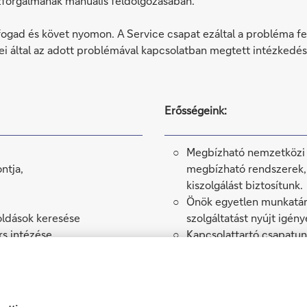
forgalmának manuális feldolgozásában.
 fogad és követ nyomon. A Service csapat ezáltal a probléma 
gei által az adott problémával kapcsolatban megtett intézkedés
Erősségeink:
Megbízható nemzetközi h
ntja,
megbízható rendszerek, k
kiszolgálást biztosítunk.
Önök egyetlen munkatárs
oldások keresése
szolgáltatást nyújt igén
rs intézése
Kapcsolattartó csapatunk
Deutsche Bank globális fo
Könnyen elérhetőek vagy
Magasan képzett, profess
jogszabályok ismerete al