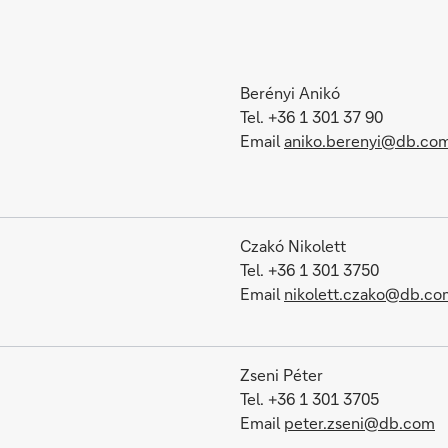
Berényi Anikó
Tel. +36 1 301 37 90
Email
aniko.berenyi@db.co
Czakó Nikolett
Tel. +36 1 301 3750
Email
nikolett.czako@db.co
Zseni Péter
Tel. +36 1 301 3705
Email
peter.zseni@db.com