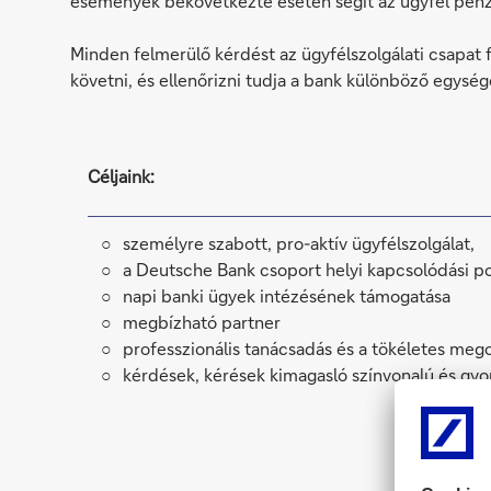
események bekövetkezte esetén segít az ügyfél pénz
Minden felmerülő kérdést az ügyfélszolgálati csapat
követni, és ellenőrizni tudja a bank különböző egysé
Céljaink:
személyre szabott, pro-aktív ügyfélszolgálat,
a Deutsche Bank csoport helyi kapcsolódási po
napi banki ügyek intézésének támogatása
megbízható partner
professzionális tanácsadás és a tökéletes meg
kérdések, kérések kimagasló színvonalú és gyo