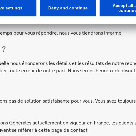
ent votre plainte, nous accuserons réception de celle-ci et v
temps pour vous répondre, nous vous tiendrons informé.
 ?
le nous énoncerons les détails et les résultats de notre recher
fier toute erreur de notre part. Nous serons heureux de discut
ns pas de solution satisfaisante pour vous. Vous avez toujours 
s Générales actuellement en vigueur en France, les clients s
uvent se référer à cette
page de contact
.