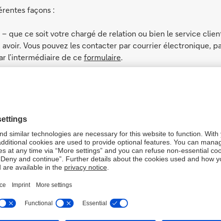
érentes façons :
 que ce soit votre chargé de relation ou bien le service clien
voir. Vous pouvez les contacter par courrier électronique, pa
r l’intermédiaire de ce
formulaire
.
s besoin ?
t répondre de manière rapide et transparente, vous devrez por
 ou la succursale concernée par la plainte,
nces.
illez décrire la situation le plus précisément possible.
re part ?
toutes les recherches nécessaires.