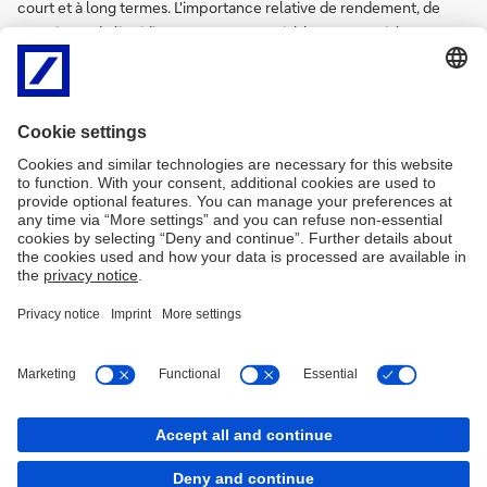
court et à long termes. L'importance relative de rendement, de
sécurité et de liquidité, entre autres variables, est cruciale à ce
stade du processus de planification des investissements.
Une fois les objectifs d'investissement clairement définis, la
prochaine étape consiste alors à déterminer les instruments
pouvant y répondre au mieux par une sélection de solutions de
grande qualité dans les différentes classes d'actifs.
Nous contacter
Rédaction
Mentions légales
Réclamations
Politique sur les cookies
Égalité professionnelle
Cookies