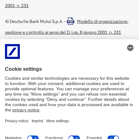
2001, n. 231
4) Deutsche Bank Mutui S.p.A. -
Modello di organizzazione,
PDF
gestione e controllo ai sensi del D. Lgs. 8 giugno 2001, n. 231
5) DWS Intl GmbH Filiale di Milano -
Modello di
PDF
organizzazione, gestione e controllo ai sensi del D. Lgs. 8 giugno
2001, n. 231
Disclaimer
Privacy
Accessibilità
MiFID
SHRD – Politica di impegno
Covered Bond
Trasparenza Bancaria
Arbitro Controversie Finanziarie