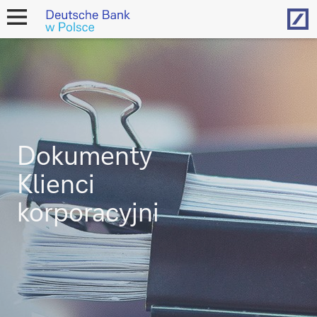
Hom
open
navigation
Dokumenty
Klienci
korporacyjni