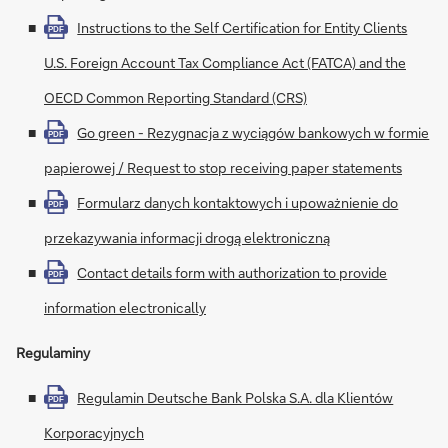
Instructions to the Self Certification for Entity Clients
PDF
U.S. Foreign Account Tax Compliance Act (FATCA) and the
OECD Common Reporting Standard (CRS)
Go green - Rezygnacja z wyciągów bankowych w formie
PDF
papierowej / Request to stop receiving paper statements
Formularz danych kontaktowych i upoważnienie do
PDF
przekazywania informacji drogą elektroniczną
Contact details form with authorization to provide
PDF
information electronically
Regulaminy
Regulamin Deutsche Bank Polska S.A. dla Klientów
PDF
Korporacyjnych