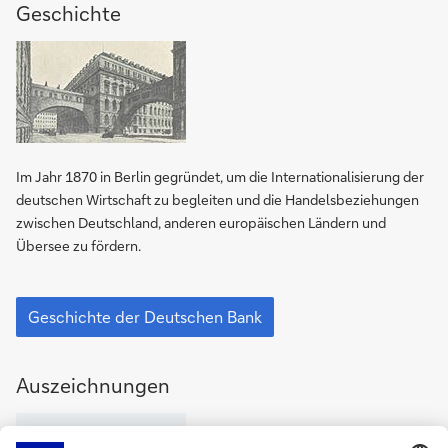
Geschichte
Geschichte
der
Deutschen
Bank
Im Jahr 1870 in Berlin gegründet, um die Internationalisierung der
deutschen Wirtschaft zu begleiten und die Handels­beziehungen
zwischen Deutschland, anderen europäischen Ländern und
Übersee zu fördern.
Geschichte
der
Geschichte der Deutschen Bank
Deutschen
Bank
Auszeichnungen
Auszeichnungen
für
die
Deutsche