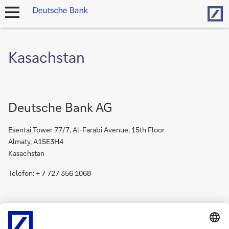
Hom
open
navigation
Kasachstan
Deutsche Bank AG
Esentai Tower 77/7, Al-Farabi Avenue, 15th Floor
Almaty, A15E3H4
Kasachstan
Telefon: + 7 727 356 1068
Bitte besuchen Sie
wealth.db.com
für Fragen zur