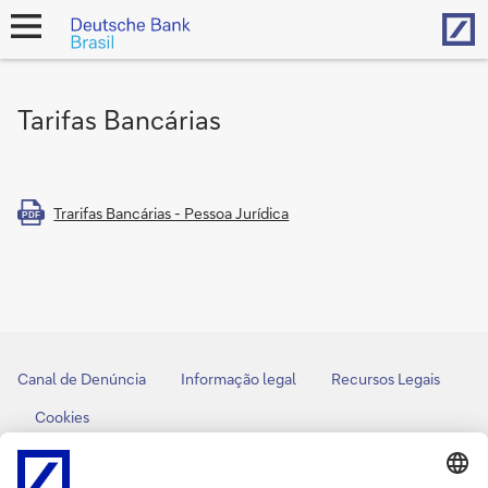
Hom
open
navigation
Tarifas Bancárias
Trarifas Bancárias - Pessoa Jurídica
PDF
Canal de Denúncia
Informação legal
Recursos Legais
Cookies
back to top
Copyright © 2026 Deutsche Bank AG, Frankfurt am
Main